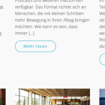
Podcasts und weiteren Plattformen
im
ge,
verfügbar. Das Format richtet sich an
Te
Menschen, die mit kleinen Schritten
We
mehr Bewegung in ihren Alltag bringen
ob
möchten. Wie kann es sein, dass
de
g
immer […]
we
fi
di
Mehr lesen