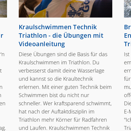
Kraulschwimmen Technik
Br
r
Triathlon - die Übungen mit
En
Videoanleitung
Tr
'n
Diese Übungen sind die Basis für das
Is
Kraulschwimmen im Triathlon. Du
em
t
verbesserst damit deine Wasserlage
err
und kannst so die Kraultechnik
fü
en
erlernen. Mit einer guten Technik beim
mu
h
Schwimmen bist du nicht nur
of
men
schneller. Wer kraftsparend schwimmt,
Di
hat nach der Auftaktdisziplin im
E-
Triathlon mehr Körner für Radfahren
"I
ag.
und Laufen. Kraulschwimmen Technik
Tr