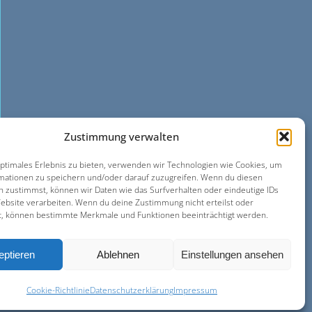
Zustimmung verwalten
optimales Erlebnis zu bieten, verwenden wir Technologien wie Cookies, um
mationen zu speichern und/oder darauf zuzugreifen. Wenn du diesen
n zustimmst, können wir Daten wie das Surfverhalten oder eindeutige IDs
Website verarbeiten. Wenn du deine Zustimmung nicht erteilst oder
t, können bestimmte Merkmale und Funktionen beeinträchtigt werden.
kie-Richtlinie (EU)
Impressum
eptieren
Ablehnen
Einstellungen ansehen
Cookie-Richtlinie
Datenschutzerklärung
Impressum