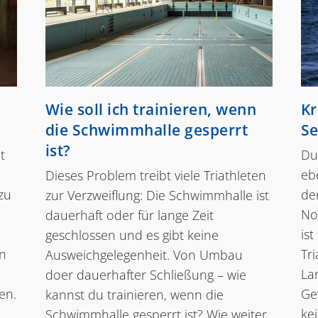
Wie soll ich trainieren, wenn
Kr
die Schwimmhalle gesperrt
Se
ist?
t
Du
eb
Dieses Problem treibt viele Triathleten
zu
de
zur Verzweiflung: Die Schwimmhalle ist
Not
dauerhaft oder für lange Zeit
ist
geschlossen und es gibt keine
n
Tr
Ausweichgelegenheit. Von Umbau
La
doer dauerhafter Schließung – wie
en.
Ge
kannst du trainieren, wenn die
ke
Schwimmhalle gesperrt ist? Wie weiter