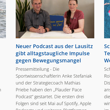
Neuer Podcast aus der Lausitz
Sc
gibt alltagstaugliche Impulse
Te
gegen Bewegungsmangel
We
Pressemitteilung - Die
Sc
Sportwissenschaftlerin Anke Stefaniak
Rol
und der Strategiecoach Mathias
Dis
n
Priebe haben den „Plauder Pace
an
Podcast“ gestartet. Die ersten drei
di
Folgen sind seit Mai auf Spotify, Apple
wi