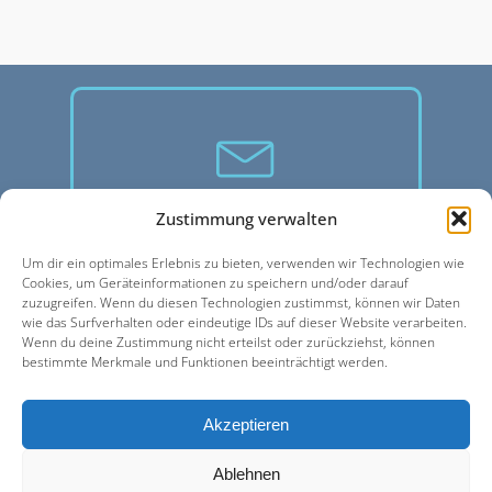
Wissen, was läuft!
Zustimmung verwalten
Melde dich für unseren
Um dir ein optimales Erlebnis zu bieten, verwenden wir Technologien wie
Cookies, um Geräteinformationen zu speichern und/oder darauf
kostenlosen Newsletter an
zuzugreifen. Wenn du diesen Technologien zustimmst, können wir Daten
wie das Surfverhalten oder eindeutige IDs auf dieser Website verarbeiten.
und sichere dir exklusive
Wenn du deine Zustimmung nicht erteilst oder zurückziehst, können
Vorteile für dein Training!
bestimmte Merkmale und Funktionen beeinträchtigt werden.
Akzeptieren
Ablehnen