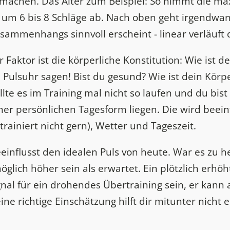
 machen. Das Alter zum Beispiel: So nimmt die m
 um 6 bis 8 Schläge ab. Nach oben geht irgendw
ammenhangs sinnvoll erscheint - linear verläuft
Faktor ist die körperliche Konstitution: Wie ist d
 Pulsuhr sagen! Bist du gesund? Wie ist dein Körp
llte es im Training mal nicht so laufen und du bis
er persönlichen Tagesform liegen. Die wird beeinf
trainiert nicht gern), Wetter und Tageszeit.
einflusst den idealen Puls von heute. War es zu h
glich höher sein als erwartet. Ein plötzlich erhöh
nal für ein drohendes Übertraining sein, er kann 
ine richtige Einschätzung hilft dir mitunter nicht