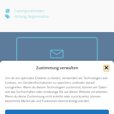
Trainingsmethoden
Atmung
,
Regeneration
Wissen, was läuft!
Zustimmung verwalten
Melde dich für unseren
Um dir ein optimales Erlebnis zu bieten, verwenden wir Technologien wie
Cookies, um Geräteinformationen zu speichern und/oder darauf
kostenlosen Newsletter an
zuzugreifen. Wenn du diesen Technologien zustimmst, können wir Daten
wie das Surfverhalten oder eindeutige IDs auf dieser Website verarbeiten.
und sichere dir exklusive
Wenn du deine Zustimmung nicht erteilst oder zurückziehst, können
Vorteile für dein Training!
bestimmte Merkmale und Funktionen beeinträchtigt werden.